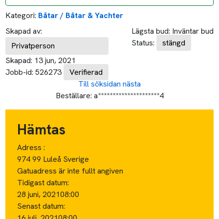
Kategori:
Båtar / Båtar & Yachter
Skapad av:
Lägsta bud:
Inväntar bud
Status:
stängd
Privatperson
Skapad:
13 jun, 2021
Jobb-id:
526273
Verifierad
Till söksidan
nästa
Beställare:
a*********************4
Hämtas
Adress :
974 99 Luleå Sverige
Gatuadress är inte fullt angiven
Tidigast datum:
28 juni, 2021
08:00
Senast datum:
16 juli, 2021
08:00