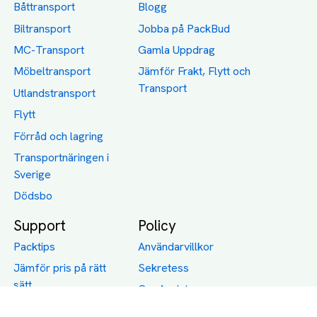
Båttransport
Blogg
Biltransport
Jobba på PackBud
MC-Transport
Gamla Uppdrag
Möbeltransport
Jämför Frakt, Flytt och
Transport
Utlandstransport
Flytt
Förråd och lagring
Transportnäringen i
Sverige
Dödsbo
Support
Policy
Packtips
Användarvillkor
Jämför pris på rätt
Sekretess
sätt
Om Assist
FAQ
Hållbara Transporter