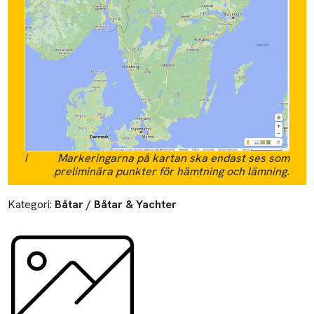
i
Markeringarna på kartan ska endast ses som
preliminära punkter för hämtning och lämning.
Kategori:
Båtar / Båtar & Yachter