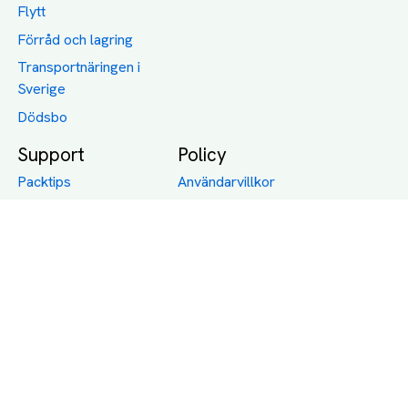
Flytt
Förråd och lagring
Transportnäringen i
Sverige
Dödsbo
Support
Policy
Packtips
Användarvillkor
Jämför pris på rätt
Sekretess
sätt
Om Assist
FAQ
Hållbara Transporter
RUT-avdrag för
transporter
Företagsfrakt
Partnerintegration
Så funkar det