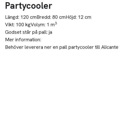
Partycooler
Längd:
120 cm
Bredd:
80 cm
Höjd:
12 cm
3
Vikt:
100 kg
Volym:
1 m
Godset står på pall:
ja
Mer information:
Behöver leverera ner en pall partycooler till Alicante