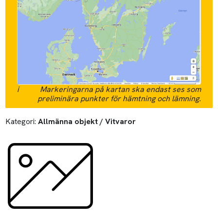
i
Markeringarna på kartan ska endast ses som
preliminära punkter för hämtning och lämning.
Kategori:
Allmänna objekt / Vitvaror