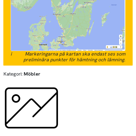
i
Markeringarna på kartan ska endast ses som
preliminära punkter för hämtning och lämning.
Kategori:
Möbler