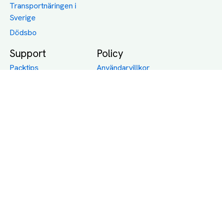
Transportnäringen i
Sverige
Dödsbo
Support
Policy
Packtips
Användarvillkor
Jämför pris på rätt
Sekretess
sätt
Om Assist
FAQ
Hållbara Transporter
RUT-avdrag för
transporter
Företagsfrakt
Partnerintegration
Så funkar det
Boka Transport