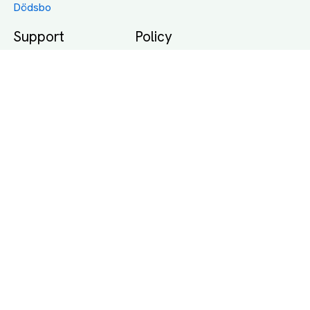
Dödsbo
Support
Policy
Packtips
Användarvillkor
Jämför pris på rätt
Sekretess
sätt
Om Assist
FAQ
Hållbara Transporter
RUT-avdrag för
transporter
Företagsfrakt
Partnerintegration
Så funkar det
Boka Transport