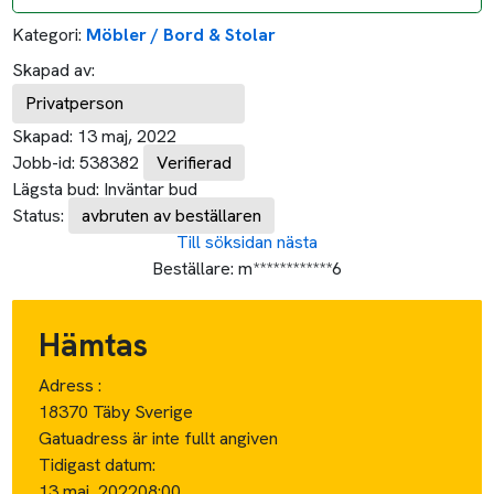
Kategori:
Möbler / Bord & Stolar
Skapad av:
Privatperson
Skapad:
13 maj, 2022
Jobb-id:
538382
Verifierad
Lägsta bud:
Inväntar bud
Status:
avbruten av beställaren
Till söksidan
nästa
Beställare:
m************6
Hämtas
Adress :
18370 Täby Sverige
Gatuadress är inte fullt angiven
Tidigast datum:
13 maj, 2022
08:00