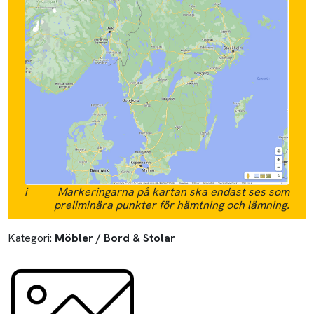
i
Markeringarna på kartan ska endast ses som
preliminära punkter för hämtning och lämning.
Kategori:
Möbler / Bord & Stolar