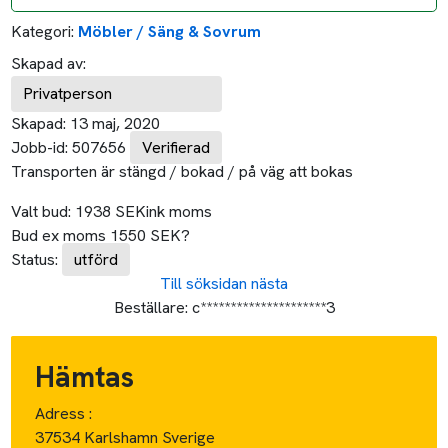
Kategori:
Möbler / Säng & Sovrum
Skapad av:
Privatperson
Skapad:
13 maj, 2020
Jobb-id:
507656
Verifierad
Transporten är stängd / bokad / på väg att bokas
Valt bud:
1938
SEK
ink moms
Bud ex moms
1550
SEK
?
Status:
utförd
Till söksidan
nästa
Beställare:
c*********************3
Hämtas
Adress :
37534 Karlshamn Sverige