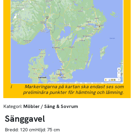
i
Markeringarna på kartan ska endast ses som
preliminära punkter för hämtning och lämning.
Kategori:
Möbler / Säng & Sovrum
Sänggavel
Bredd:
120 cm
Höjd:
75 cm