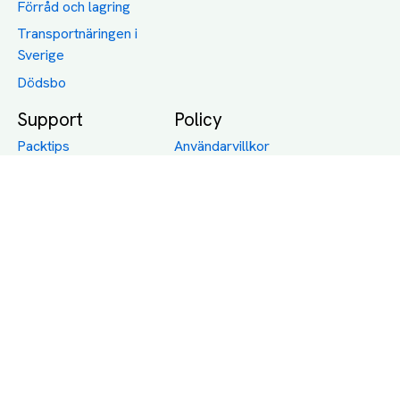
Förråd och lagring
Transportnäringen i
Sverige
Dödsbo
Support
Policy
Packtips
Användarvillkor
Jämför pris på rätt
Sekretess
sätt
Om Assist
FAQ
Hållbara Transporter
RUT-avdrag för
transporter
Företagsfrakt
Partnerintegration
Så funkar det
Boka Transport