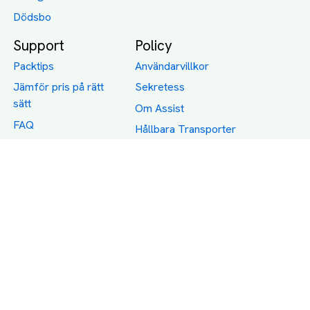
Dödsbo
Support
Policy
Packtips
Användarvillkor
Jämför pris på rätt
Sekretess
sätt
Om Assist
FAQ
Hållbara Transporter
RUT-avdrag för
transporter
Företagsfrakt
Partnerintegration
Så funkar det
Boka Transport