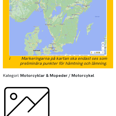
i
Markeringarna på kartan ska endast ses som
preliminära punkter för hämtning och lämning.
Kategori:
Motorcyklar & Mopeder / Motorcykel