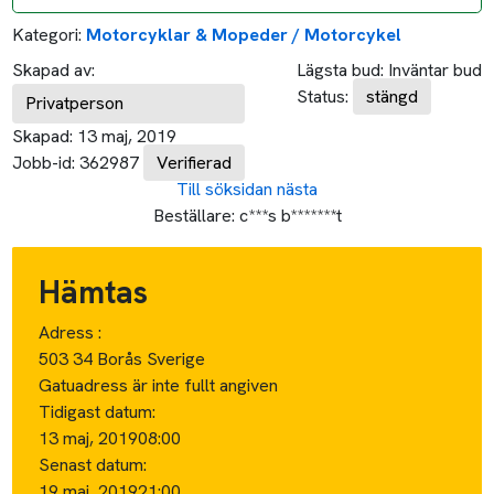
Kategori:
Motorcyklar & Mopeder / Motorcykel
Skapad av:
Lägsta bud:
Inväntar bud
Status:
stängd
Privatperson
Skapad:
13 maj, 2019
Jobb-id:
362987
Verifierad
Till söksidan
nästa
Beställare:
c***s b*******t
Hämtas
Adress :
503 34 Borås Sverige
Gatuadress är inte fullt angiven
Tidigast datum:
13 maj, 2019
08:00
Senast datum:
19 maj, 2019
21:00