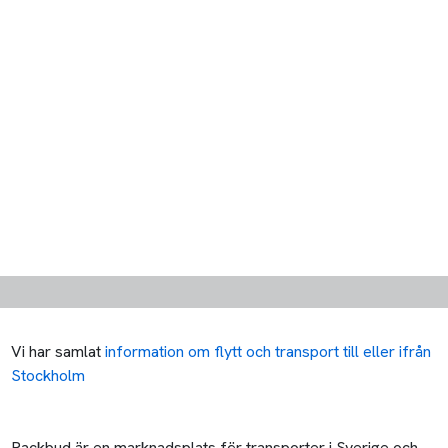
Vi har samlat
information om flytt och transport till eller ifrån
Stockholm
Packbud är en marknadsplats för transporter i Sverige och