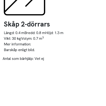
Skåp 2-dörrars
Längd:
0.4 m
Bredd:
0.8 m
Höjd:
1.3 m
3
Vikt:
30 kg
Volym:
0.7 m
Mer information:
Barskåp enligt bild.
Antal som bärhjälp:
Vet ej