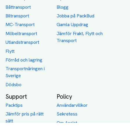
Båttransport
Blogg
Biltransport
Jobba på PackBud
MC-Transport
Gamla Uppdrag
Möbeltransport
Jämför Frakt, Flytt och
Transport
Utlandstransport
Flytt
Förråd och lagring
Transportnäringen i
Sverige
Dödsbo
Support
Policy
Packtips
Användarvillkor
Jämför pris på rätt
Sekretess
sätt
Om Assist
FAQ