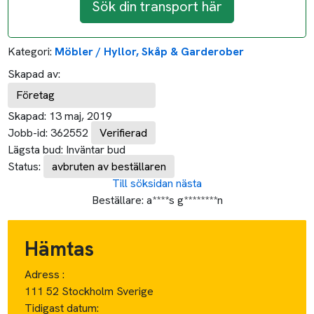
Sök din transport här
Kategori:
Möbler / Hyllor, Skåp & Garderober
Skapad av:
Företag
Skapad:
13 maj, 2019
Jobb-id:
362552
Verifierad
Lägsta bud:
Inväntar bud
Status:
avbruten av beställaren
Till söksidan
nästa
Beställare:
a****s g********n
Hämtas
Adress :
111 52 Stockholm Sverige
Tidigast datum: