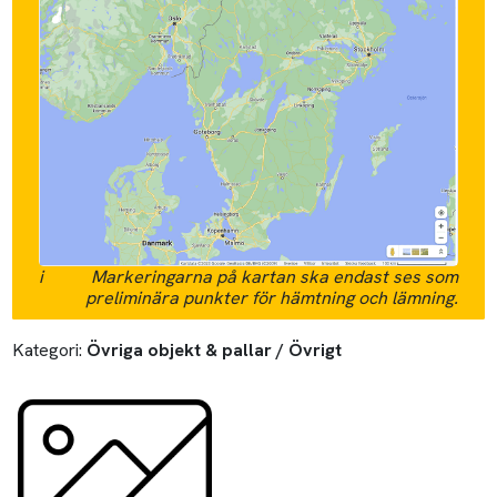
i
Markeringarna på kartan ska endast ses som
preliminära punkter för hämtning och lämning.
Kategori:
Övriga objekt & pallar / Övrigt