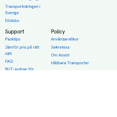
Transportnäringen i
Sverige
Dödsbo
Support
Policy
Packtips
Användarvillkor
Jämför pris på rätt
Sekretess
sätt
Om Assist
FAQ
Hållbara Transporter
RUT-avdrag för
transporter
Företagsfrakt
Partnerintegration
Så funkar det
Boka Transport