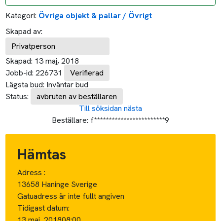
Kategori:
Övriga objekt & pallar / Övrigt
Skapad av:
Privatperson
Skapad:
13 maj, 2018
Jobb-id:
226731
Verifierad
Lägsta bud:
Inväntar bud
Status:
avbruten av beställaren
Till söksidan
nästa
Beställare:
f************************9
Hämtas
Adress :
13658 Haninge Sverige
Gatuadress är inte fullt angiven
Tidigast datum:
13 maj, 2018
08:00