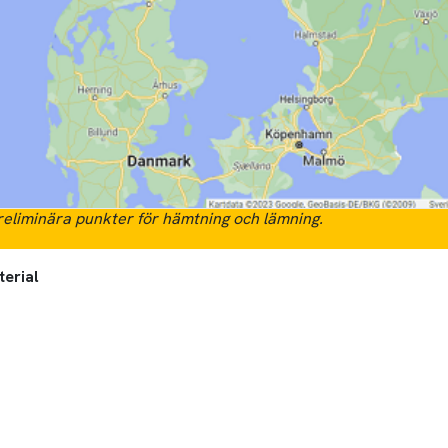
eliminära punkter för hämtning och lämning.
terial