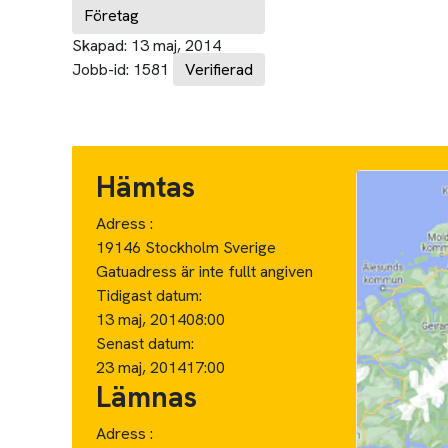
Företag
Skapad:
13 maj, 2014
Jobb-id:
1581
Verifierad
Hämtas
Adress :
19146 Stockholm Sverige
Gatuadress är inte fullt angiven
Tidigast datum:
13 maj, 2014
08:00
Senast datum:
23 maj, 2014
17:00
Lämnas
Adress :