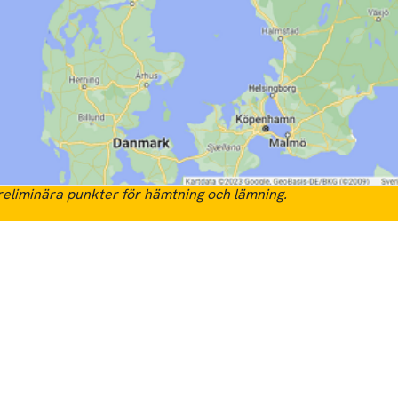
eliminära punkter för hämtning och lämning.