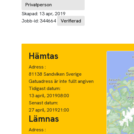
Privatperson
Skapad:
13 apr, 2019
Jobb-id:
344664
Verifierad
Hämtas
Adress :
81138 Sandviken Sverige
Gatuadress är inte fullt angiven
Tidigast datum:
13 april, 2019
08:00
Senast datum:
27 april, 2019
21:00
Lämnas
Adress :