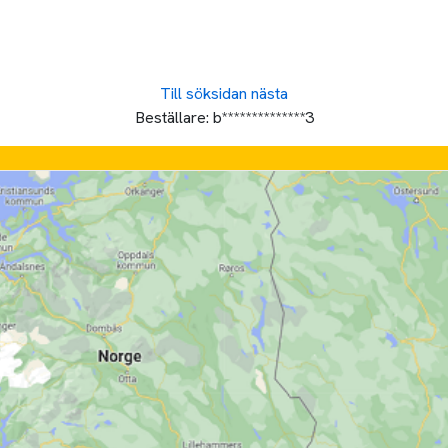
Till söksidan
nästa
Beställare:
b**************3