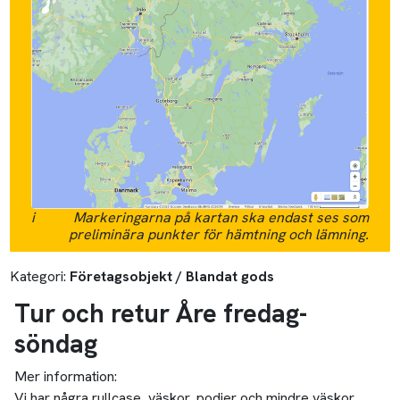
i
Markeringarna på kartan ska endast ses som
preliminära punkter för hämtning och lämning.
Kategori:
Företagsobjekt / Blandat gods
Tur och retur Åre fredag-
söndag
Mer information:
Vi har några rullcase, väskor, podier och mindre väskor.