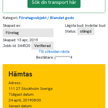
Sök din transport här
Kategori:
Företagsobjekt / Blandat gods
Skapad av:
Lägsta bud:
Inväntar bud
Status:
stängd
Företag
Skapad:
13 apr, 2019
Jobb-id:
344520
Verifierad
Till söksidan
nästa
Beställare:
j**********4
Hämtas
Adress :
111 27 Stockholm Sverige
Tidigast datum:
24 april, 2019
08:00
Senast datum: