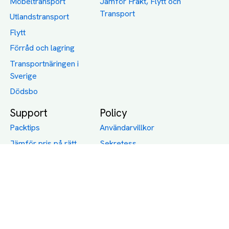
Möbeltransport
Jämför Frakt, Flytt och
Transport
Utlandstransport
Flytt
Förråd och lagring
Transportnäringen i
Sverige
Dödsbo
Support
Policy
Packtips
Användarvillkor
Jämför pris på rätt
Sekretess
sätt
Om Assist
FAQ
Hållbara Transporter
RUT-avdrag för
transporter
Företagsfrakt