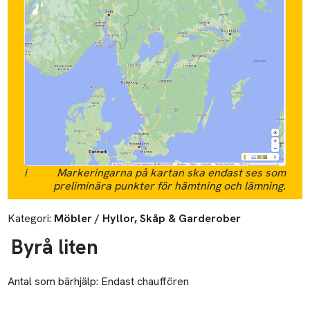
i
Markeringarna på kartan ska endast ses som
preliminära punkter för hämtning och lämning.
Kategori:
Möbler / Hyllor, Skåp & Garderober
Byrå liten
Antal som bärhjälp:
Endast chauffören