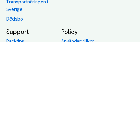
Transportnäringen i
Sverige
Dödsbo
Support
Policy
Packtips
Användarvillkor
Jämför pris på rätt
Sekretess
sätt
Om Assist
FAQ
Hållbara Transporter
RUT-avdrag för
transporter
Företagsfrakt
Partnerintegration
Så funkar det
Boka Transport