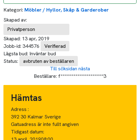
Kategori:
Möbler / Hyllor, Skåp & Garderober
Skapad av:
Privatperson
Skapad:
13 apr, 2019
Jobb-id:
344576
Verifierad
Lägsta bud:
Inväntar bud
Status:
avbruten av beställaren
Till söksidan
nästa
Beställare:
f***********************3
Hämtas
Adress :
392 30 Kalmar Sverige
Gatuadress är inte fullt angiven
Tidigast datum:
13 april, 2019
08:00