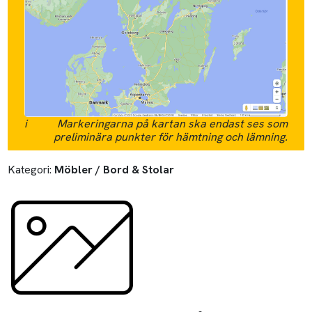
i
Markeringarna på kartan ska endast ses som
preliminära punkter för hämtning och lämning.
Kategori:
Möbler / Bord & Stolar