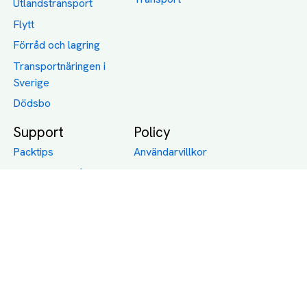
Utlandstransport
Flytt
Förråd och lagring
Transportnäringen i
Sverige
Dödsbo
Support
Policy
Packtips
Användarvillkor
Jämför pris på rätt
Sekretess
sätt
Om Assist
FAQ
Hållbara Transporter
RUT-avdrag för
transporter
Företagsfrakt
Partnerintegration