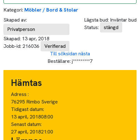
Kategori:
Möbler / Bord & Stolar
Skapad av:
Lägsta bud:
Inväntar bud
Status:
stängd
Privatperson
Skapad:
13 apr, 2018
Jobb-id:
216036
Verifierad
Till söksidan
nästa
Beställare:
j*********7
Hämtas
Adress :
76295 Rimbo Sverige
Tidigast datum:
13 april, 2018
08:00
Senast datum:
27 april, 2018
21:00