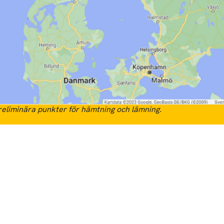
eliminära punkter för hämtning och lämning.