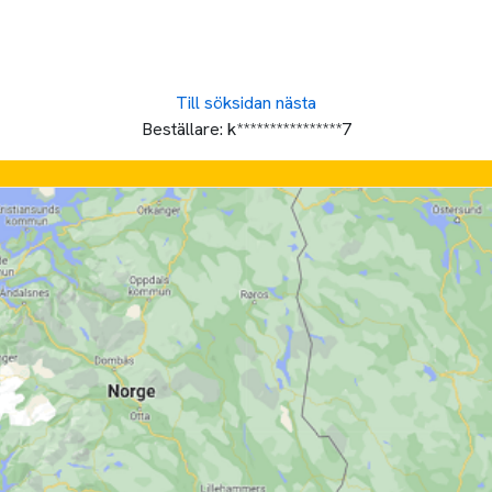
Till söksidan
nästa
Beställare:
k****************7