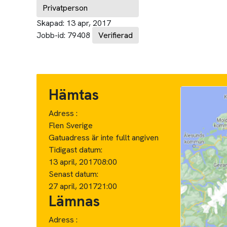
Privatperson
Skapad:
13 apr, 2017
Jobb-id:
79408
Verifierad
Hämtas
Adress :
Flen Sverige
Gatuadress är inte fullt angiven
Tidigast datum:
13 april, 2017
08:00
Senast datum:
27 april, 2017
21:00
Lämnas
Adress :