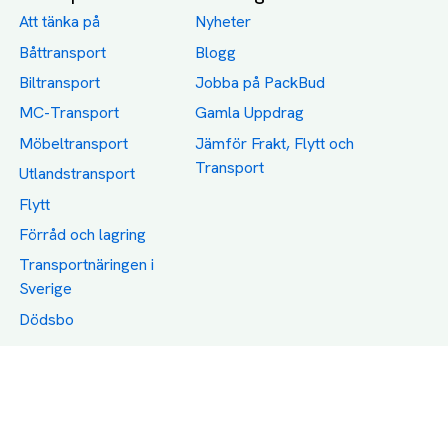
Att tänka på
Nyheter
Båttransport
Blogg
Biltransport
Jobba på PackBud
MC-Transport
Gamla Uppdrag
Möbeltransport
Jämför Frakt, Flytt och
Transport
Utlandstransport
Flytt
Förråd och lagring
Transportnäringen i
Sverige
Dödsbo
Support
Policy
Packtips
Användarvillkor
Jämför pris på rätt
Sekretess
sätt