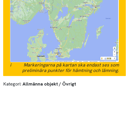
i
Markeringarna på kartan ska endast ses som
preliminära punkter för hämtning och lämning.
Kategori:
Allmänna objekt / Övrigt