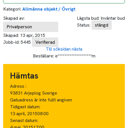
Kategori:
Allmänna objekt / Övrigt
Skapad av:
Lägsta bud:
Inväntar bud
Status:
stängd
Privatperson
Skapad:
13 apr, 2015
Jobb-id:
5445
Verifierad
Till söksidan
nästa
Beställare:
e********************m
Hämtas
Adress :
93831 Arjeplog Sverige
Gatuadress är inte fullt angiven
Tidigast datum:
13 april, 2015
08:00
Senast datum:
4 maj, 2015
17:00