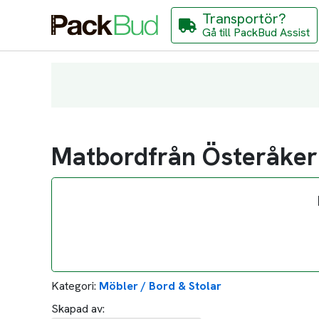
Transportör?
Gå till PackBud Assist
Matbordfrån Österåker 
Kategori:
Möbler / Bord & Stolar
Skapad av: