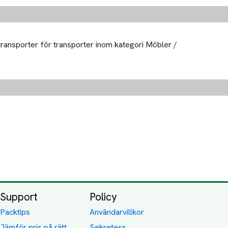
 transporter för transporter inom kategori Möbler /
Support
Policy
Packtips
Användarvillkor
Jämför pris på rätt
Sekretess