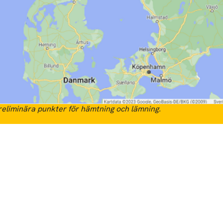
eliminära punkter för hämtning och lämning.