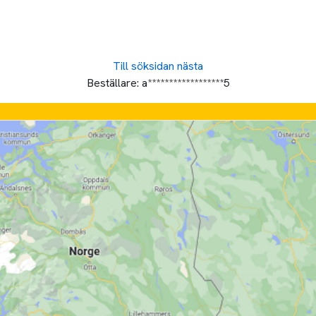
Till söksidan
nästa
Beställare:
a******************5