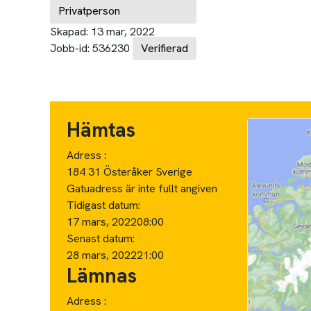
Privatperson
Skapad:
13 mar, 2022
Jobb-id:
536230
Verifierad
Hämtas
Adress :
184 31 Österåker Sverige
Gatuadress är inte fullt angiven
Tidigast datum:
17 mars, 2022
08:00
Senast datum:
28 mars, 2022
21:00
Lämnas
Adress :