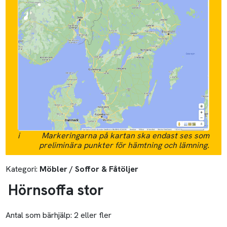
i
Markeringarna på kartan ska endast ses som
preliminära punkter för hämtning och lämning.
Kategori:
Möbler / Soffor & Fåtöljer
Hörnsoffa stor
Antal som bärhjälp:
2 eller fler