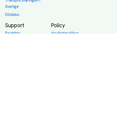
Transportnäringen i
Sverige
Dödsbo
Support
Policy
Packtips
Användarvillkor
Jämför pris på rätt
Sekretess
sätt
Om Assist
FAQ
Hållbara Transporter
RUT-avdrag för
transporter
Företagsfrakt
Partnerintegration
Så funkar det
Boka Transport