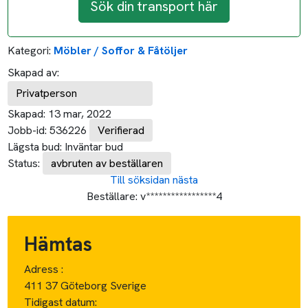
Sök din transport här
Kategori:
Möbler / Soffor & Fåtöljer
Skapad av:
Privatperson
Skapad:
13 mar, 2022
Jobb-id:
536226
Verifierad
Lägsta bud:
Inväntar bud
Status:
avbruten av beställaren
Till söksidan
nästa
Beställare:
v*****************4
Hämtas
Adress :
411 37 Göteborg Sverige
Tidigast datum: