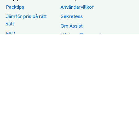
Packtips
Användarvillkor
Jämför pris på rätt
Sekretess
sätt
Om Assist
FAQ
Hållbara Transporter
RUT-avdrag för
transporter
Företagsfrakt
Partnerintegration
Så funkar det
Boka Transport
Category icons created by Freepik - Flaticon