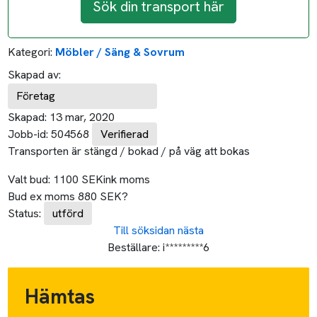
Sök din transport här
Kategori:
Möbler / Säng & Sovrum
Skapad av:
Företag
Skapad:
13 mar, 2020
Jobb-id:
504568
Verifierad
Transporten är stängd / bokad / på väg att bokas
Valt bud:
1100
SEK
ink moms
Bud ex moms
880
SEK
?
Status:
utförd
Till söksidan
nästa
Beställare:
i*********6
Hämtas