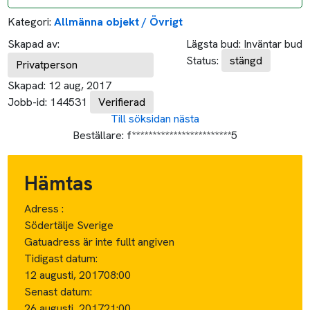
Kategori:
Allmänna objekt / Övrigt
Skapad av:
Lägsta bud:
Inväntar bud
Status:
stängd
Privatperson
Skapad:
12 aug, 2017
Jobb-id:
144531
Verifierad
Till söksidan
nästa
Beställare:
f************************5
Hämtas
Adress :
Södertälje Sverige
Gatuadress är inte fullt angiven
Tidigast datum:
12 augusti, 2017
08:00
Senast datum:
26 augusti, 2017
21:00