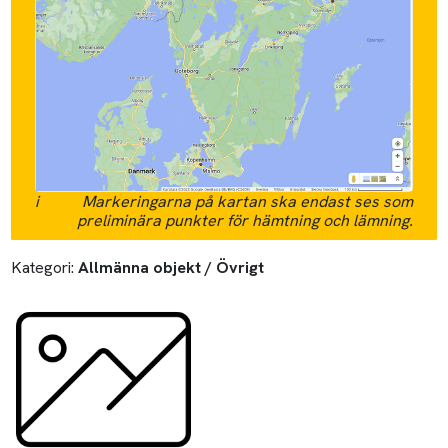
i
Markeringarna på kartan ska endast ses som
preliminära punkter för hämtning och lämning.
Kategori:
Allmänna objekt / Övrigt