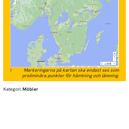
i
Markeringarna på kartan ska endast ses som
preliminära punkter för hämtning och lämning.
Kategori:
Möbler