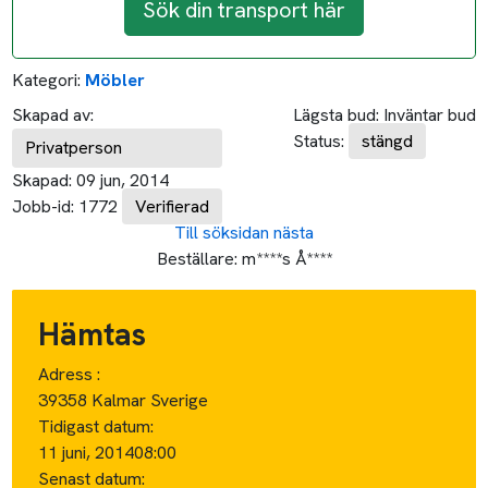
Sök din transport här
Kategori:
Möbler
Skapad av:
Lägsta bud:
Inväntar bud
Status:
stängd
Privatperson
Skapad:
09 jun, 2014
Jobb-id:
1772
Verifierad
Till söksidan
nästa
Beställare:
m****s Å****
Hämtas
Adress :
39358 Kalmar Sverige
Tidigast datum:
11 juni, 2014
08:00
Senast datum: