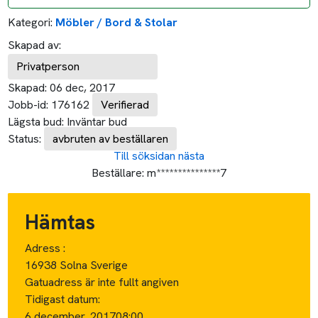
Kategori:
Möbler / Bord & Stolar
Skapad av:
Privatperson
Skapad:
06 dec, 2017
Jobb-id:
176162
Verifierad
Lägsta bud:
Inväntar bud
Status:
avbruten av beställaren
Till söksidan
nästa
Beställare:
m***************7
Hämtas
Adress :
16938 Solna Sverige
Gatuadress är inte fullt angiven
Tidigast datum:
6 december, 2017
08:00