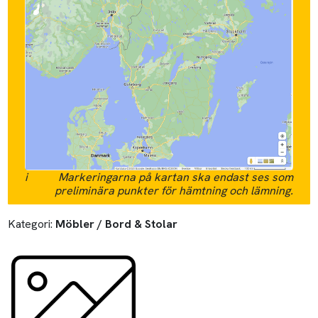
i
Markeringarna på kartan ska endast ses som
preliminära punkter för hämtning och lämning.
Kategori:
Möbler / Bord & Stolar