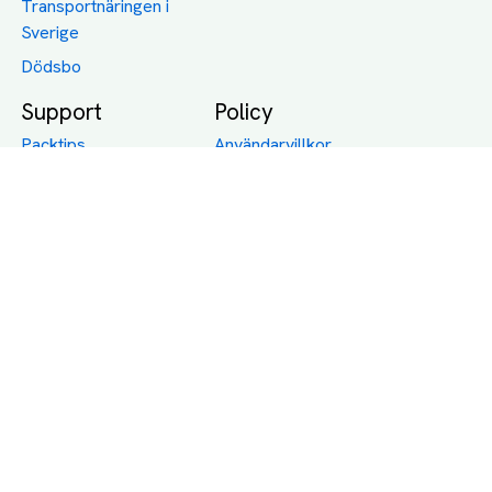
Transportnäringen i
Sverige
Dödsbo
Support
Policy
Packtips
Användarvillkor
Jämför pris på rätt
Sekretess
sätt
Om Assist
FAQ
Hållbara Transporter
RUT-avdrag för
transporter
Företagsfrakt
Partnerintegration
Så funkar det
Boka Transport