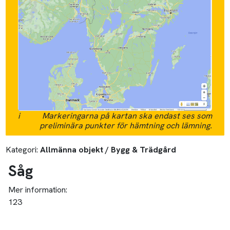
i
Markeringarna på kartan ska endast ses som
preliminära punkter för hämtning och lämning.
Kategori:
Allmänna objekt / Bygg & Trädgård
Såg
Mer information:
123