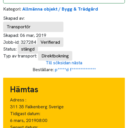
Kategori:
Allmänna objekt / Bygg & Trädgård
Skapad av:
Transportör
Skapad:
06 mar, 2019
Jobb-id:
327284
Verifierad
Status:
stängd
Typ av transport:
Direktbokning
Till söksidan
nästa
Beställare:
p*****d f**************
Hämtas
Adress :
311 35 Falkenberg Sverige
Tidigast datum:
6 mars, 2019
08:00
Senast datum: