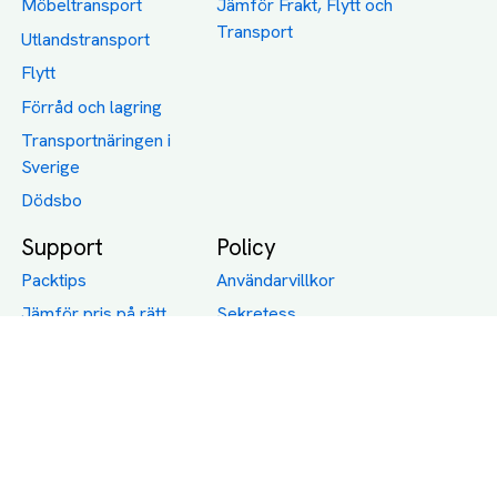
Möbeltransport
Jämför Frakt, Flytt och
Transport
Utlandstransport
Flytt
Förråd och lagring
Transportnäringen i
Sverige
Dödsbo
Support
Policy
Packtips
Användarvillkor
Jämför pris på rätt
Sekretess
sätt
Om Assist
FAQ
Hållbara Transporter
RUT-avdrag för
transporter
Företagsfrakt