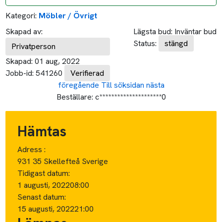
Kategori:
Möbler / Övrigt
Skapad av:
Lägsta bud:
Inväntar bud
Status:
stängd
Privatperson
Skapad:
01 aug, 2022
Jobb-id:
541260
Verifierad
föregående
Till söksidan
nästa
Beställare:
c*********************0
Hämtas
Adress :
931 35 Skellefteå Sverige
Tidigast datum:
1 augusti, 2022
08:00
Senast datum:
15 augusti, 2022
21:00