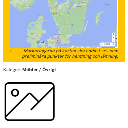
i
Markeringarna på kartan ska endast ses som
preliminära punkter för hämtning och lämning.
Kategori:
Möbler / Övrigt