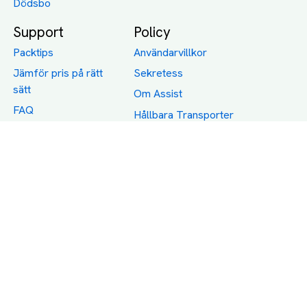
Dödsbo
Support
Policy
Packtips
Användarvillkor
Jämför pris på rätt
Sekretess
sätt
Om Assist
FAQ
Hållbara Transporter
RUT-avdrag för
transporter
Företagsfrakt
Partnerintegration
Så funkar det
Boka Transport