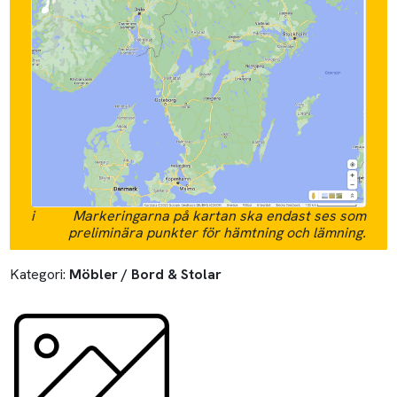
i
Markeringarna på kartan ska endast ses som
preliminära punkter för hämtning och lämning.
Kategori:
Möbler / Bord & Stolar