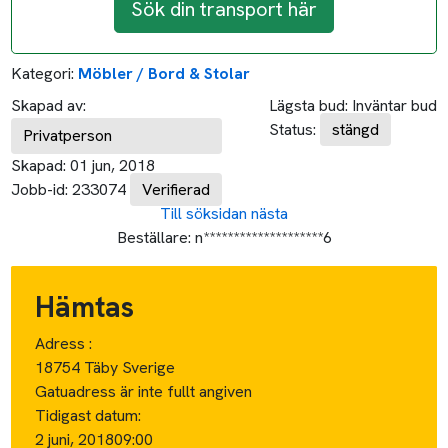
Sök din transport här
Kategori:
Möbler / Bord & Stolar
Skapad av:
Lägsta bud:
Inväntar bud
Status:
stängd
Privatperson
Skapad:
01 jun, 2018
Jobb-id:
233074
Verifierad
Till söksidan
nästa
Beställare:
n********************6
Hämtas
Adress :
18754 Täby Sverige
Gatuadress är inte fullt angiven
Tidigast datum:
2 juni, 2018
09:00