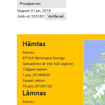
Privatperson
Skapad:
01 jun, 2018
Jobb-id:
233183
Verifierad
Hämtas
Adress :
87154 Härnösand Sverige
Gatuadress är inte fullt angiven
Tidigast datum:
1 juni, 2018
08:00
Senast datum:
15 juni, 2018
21:00
Lämnas
Adress :