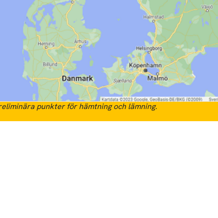
eliminära punkter för hämtning och lämning.