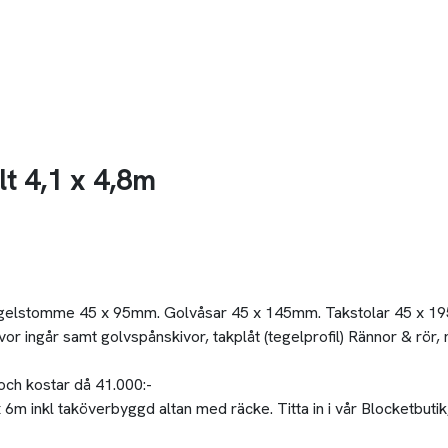
t 4,1 x 4,8m
gelstomme 45 x 95mm. Golvåsar 45 x 145mm. Takstolar 45 x 195
or ingår samt golvspånskivor, takplåt (tegelprofil) Rännor & rör, n
 och kostar då 41.000:-
 inkl taköverbyggd altan med räcke. Titta in i vår Blocketbutik, 