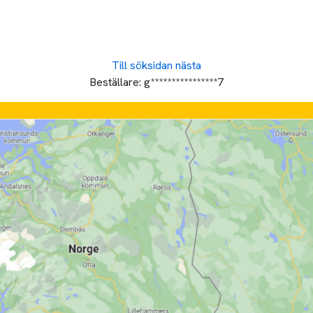
Till söksidan
nästa
Beställare:
g****************7