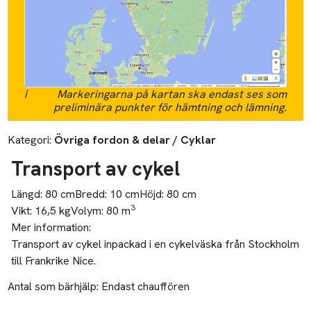
i
Markeringarna på kartan ska endast ses som
preliminära punkter för hämtning och lämning.
Kategori:
Övriga fordon & delar / Cyklar
Transport av cykel
Längd:
80 cm
Bredd:
10 cm
Höjd:
80 cm
3
Vikt:
16,5 kg
Volym:
80 m
Mer information:
Transport av cykel inpackad i en cykelväska från Stockholm
till Frankrike Nice.
Antal som bärhjälp:
Endast chauffören