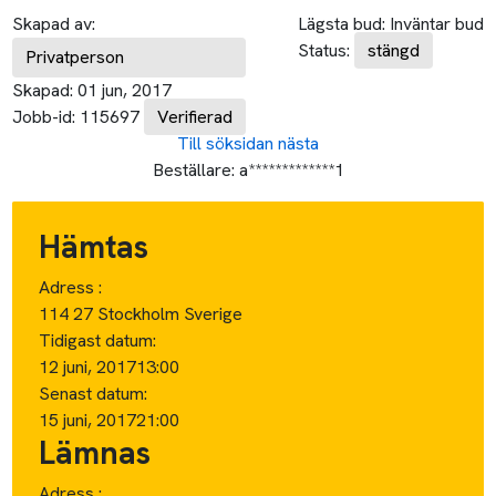
Skapad av:
Lägsta bud:
Inväntar bud
Status:
stängd
Privatperson
Skapad:
01 jun, 2017
Jobb-id:
115697
Verifierad
Till söksidan
nästa
Beställare:
a*************1
Hämtas
Adress :
114 27 Stockholm Sverige
Tidigast datum:
12 juni, 2017
13:00
Senast datum:
15 juni, 2017
21:00
Lämnas
Adress :