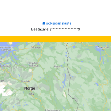
Till söksidan
nästa
Beställare:
j******************8