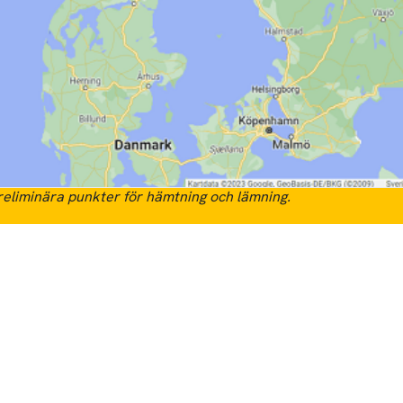
eliminära punkter för hämtning och lämning.