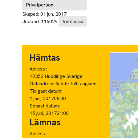
Privatperson
Skapad:
01 jun, 2017
Jobb-id:
116029
Verifierad
Hämtas
Adress :
12352 Huddinge Sverige
Gatuadress är inte fullt angiven
Tidigast datum:
1 juni, 2017
08:00
Senast datum:
15 juni, 2017
21:00
Lämnas
Adress :