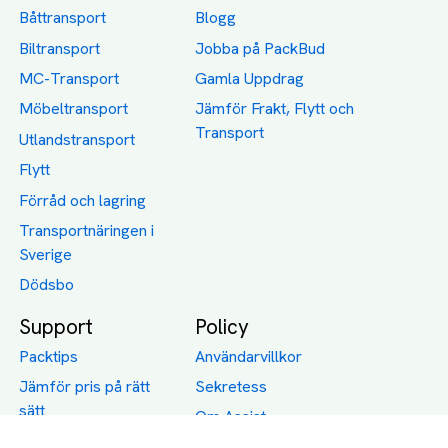
Båttransport
Blogg
Biltransport
Jobba på PackBud
MC-Transport
Gamla Uppdrag
Möbeltransport
Jämför Frakt, Flytt och
Transport
Utlandstransport
Flytt
Förråd och lagring
Transportnäringen i
Sverige
Dödsbo
Support
Policy
Packtips
Användarvillkor
Jämför pris på rätt
Sekretess
sätt
Om Assist
FAQ
Hållbara Transporter