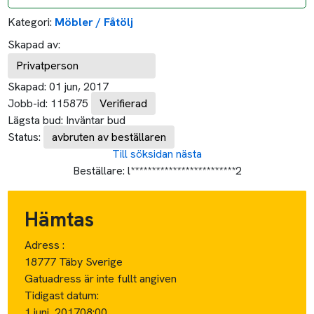
Kategori:
Möbler / Fåtölj
Skapad av:
Privatperson
Skapad:
01 jun, 2017
Jobb-id:
115875
Verifierad
Lägsta bud:
Inväntar bud
Status:
avbruten av beställaren
Till söksidan
nästa
Beställare:
l*************************2
Hämtas
Adress :
18777 Täby Sverige
Gatuadress är inte fullt angiven
Tidigast datum:
1 juni, 2017
08:00