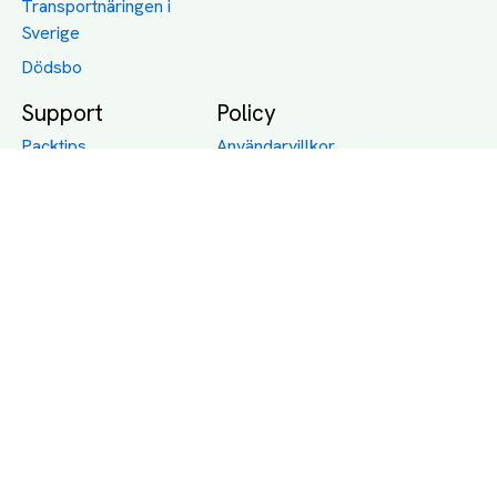
Transportnäringen i
Sverige
Dödsbo
Support
Policy
Packtips
Användarvillkor
Jämför pris på rätt
Sekretess
sätt
Om Assist
FAQ
Hållbara Transporter
RUT-avdrag för
transporter
Företagsfrakt
Partnerintegration
Så funkar det
Boka Transport