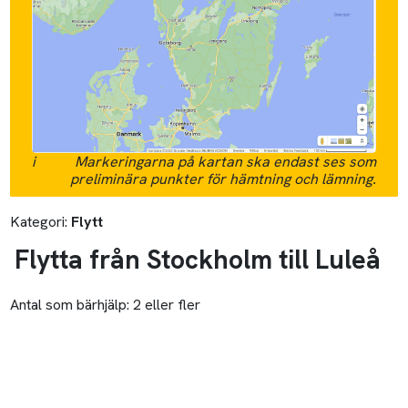
i
Markeringarna på kartan ska endast ses som
preliminära punkter för hämtning och lämning.
Kategori:
Flytt
Flytta från Stockholm till Luleå
Antal som bärhjälp:
2 eller fler