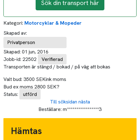
Sök din transport här
Kategori:
Motorcyklar & Mopeder
Skapad av:
Privatperson
Skapad:
01 jun, 2016
Jobb-id:
22502
Verifierad
Transporten är stängd / bokad / på väg att bokas
Valt bud:
3500
SEK
ink moms
Bud ex moms
2800
SEK
?
Status:
utförd
Till söksidan
nästa
Beställare:
m*****************3
Hämtas