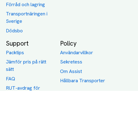
Förråd och lagring
Transportnäringen i
Sverige
Dödsbo
Support
Policy
Packtips
Användarvillkor
Jämför pris på rätt
Sekretess
sätt
Om Assist
FAQ
Hållbara Transporter
RUT-avdrag för
transporter
Företagsfrakt
Partnerintegration
Så funkar det
Boka Transport