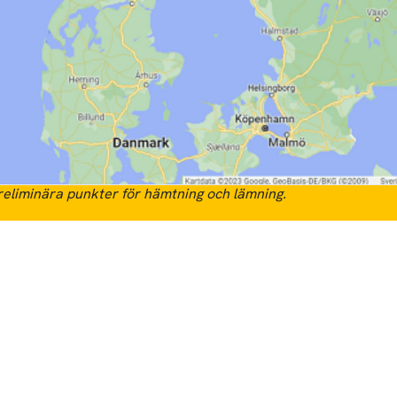
eliminära punkter för hämtning och lämning.