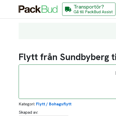
Transportör?
Gå till PackBud Assist
Flytt från Sundbyberg t
Kategori:
Flytt / Bohagsflytt
Skapad av: