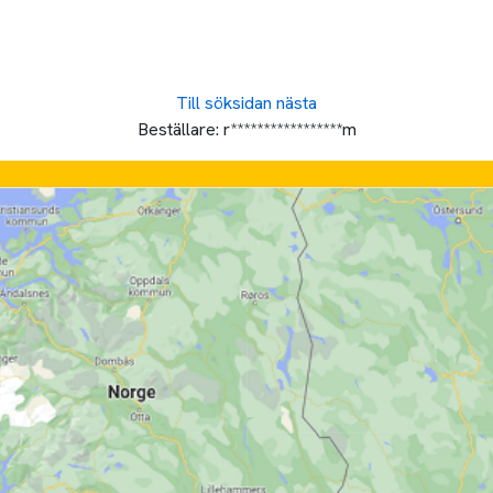
Till söksidan
nästa
Beställare:
r*****************m