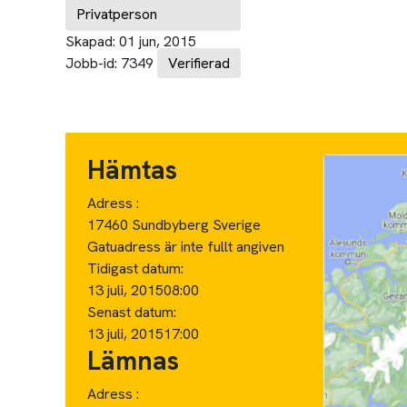
Privatperson
Skapad:
01 jun, 2015
Jobb-id:
7349
Verifierad
Hämtas
Adress :
17460 Sundbyberg Sverige
Gatuadress är inte fullt angiven
Tidigast datum:
13 juli, 2015
08:00
Senast datum:
13 juli, 2015
17:00
Lämnas
Adress :