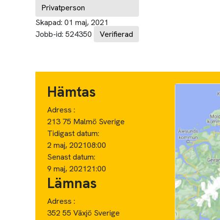
Privatperson
Skapad:
01 maj, 2021
Jobb-id:
524350
Verifierad
Hämtas
Adress :
213 75 Malmö Sverige
Tidigast datum:
2 maj, 2021
08:00
Senast datum:
9 maj, 2021
21:00
Lämnas
Adress :
352 55 Växjö Sverige