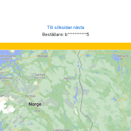
Till söksidan
nästa
Beställare:
b***********5