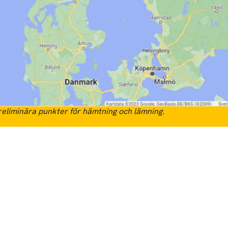
eliminära punkter för hämtning och lämning.