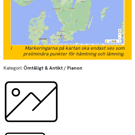
i
Markeringarna på kartan ska endast ses som
preliminära punkter för hämtning och lämning.
Kategori:
Ömtåligt & Antikt / Pianon