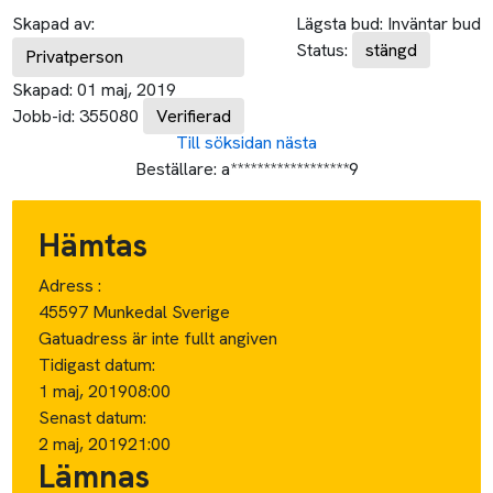
Skapad av:
Lägsta bud:
Inväntar bud
Status:
stängd
Privatperson
Skapad:
01 maj, 2019
Jobb-id:
355080
Verifierad
Till söksidan
nästa
Beställare:
a******************9
Hämtas
Adress :
45597 Munkedal Sverige
Gatuadress är inte fullt angiven
Tidigast datum:
1 maj, 2019
08:00
Senast datum:
2 maj, 2019
21:00
Lämnas