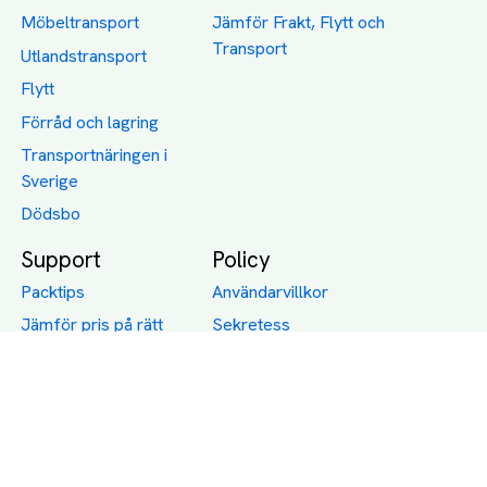
Möbeltransport
Jämför Frakt, Flytt och
Transport
Utlandstransport
Flytt
Förråd och lagring
Transportnäringen i
Sverige
Dödsbo
Support
Policy
Packtips
Användarvillkor
Jämför pris på rätt
Sekretess
sätt
Om Assist
FAQ
Hållbara Transporter
RUT-avdrag för
transporter
Företagsfrakt