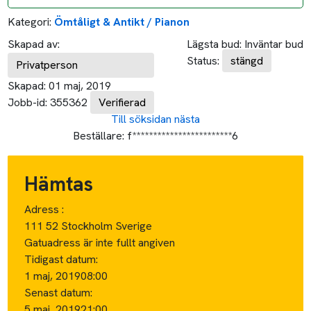
Kategori:
Ömtåligt & Antikt / Pianon
Skapad av:
Lägsta bud:
Inväntar bud
Status:
stängd
Privatperson
Skapad:
01 maj, 2019
Jobb-id:
355362
Verifierad
Till söksidan
nästa
Beställare:
f************************6
Hämtas
Adress :
111 52 Stockholm Sverige
Gatuadress är inte fullt angiven
Tidigast datum:
1 maj, 2019
08:00
Senast datum:
5 maj, 2019
21:00