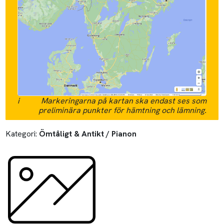
i
Markeringarna på kartan ska endast ses som
preliminära punkter för hämtning och lämning.
Kategori:
Ömtåligt & Antikt / Pianon