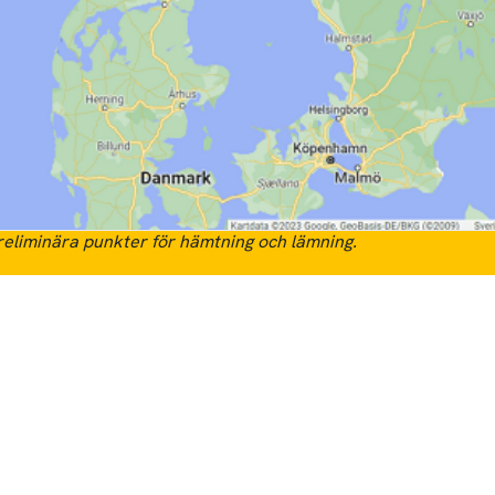
eliminära punkter för hämtning och lämning.