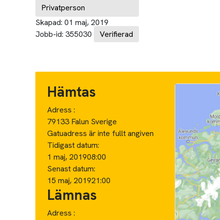
Privatperson
Skapad:
01 maj, 2019
Jobb-id:
355030
Verifierad
Hämtas
Adress :
79133 Falun Sverige
Gatuadress är inte fullt angiven
Tidigast datum:
1 maj, 2019
08:00
Senast datum:
15 maj, 2019
21:00
Lämnas
Adress :