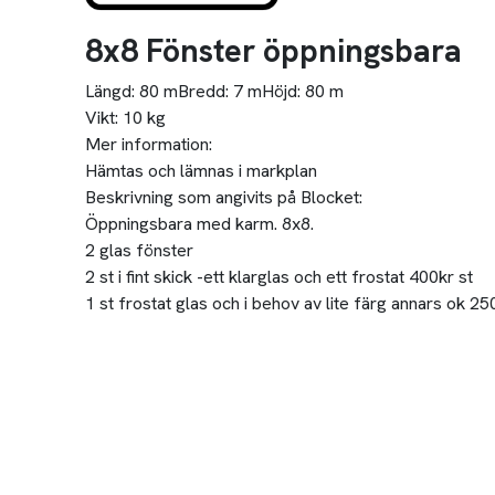
8x8 Fönster öppningsbara
Längd:
80 m
Bredd:
7 m
Höjd:
80 m
Vikt:
10 kg
Mer information:
Hämtas och lämnas i markplan
Beskrivning som angivits på Blocket:
Öppningsbara med karm. 8x8.
2 glas fönster
2 st i fint skick -ett klarglas och ett frostat 400kr st
1 st frostat glas och i behov av lite färg annars ok 25