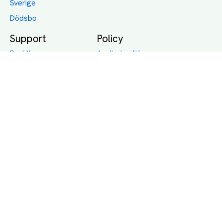
Sverige
Dödsbo
Support
Policy
Packtips
Användarvillkor
Jämför pris på rätt
Sekretess
sätt
Om Assist
FAQ
Hållbara Transporter
RUT-avdrag för
transporter
Företagsfrakt
Partnerintegration
Så funkar det
Boka Transport