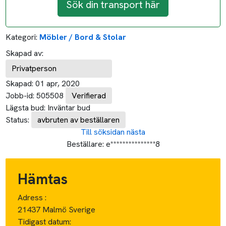
Sök din transport här
Kategori:
Möbler / Bord & Stolar
Skapad av:
Privatperson
Skapad:
01 apr, 2020
Jobb-id:
505508
Verifierad
Lägsta bud:
Inväntar bud
Status:
avbruten av beställaren
Till söksidan
nästa
Beställare:
e***************8
Hämtas
Adress :
21437 Malmö Sverige
Tidigast datum: