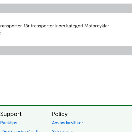
 transporter för transporter inom kategori Motorcyklar
.
Support
Policy
Packtips
Användarvillkor
Jämför pris på rätt
Sekretess