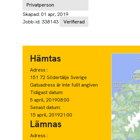
Privatperson
Skapad:
01 apr, 2019
Jobb-id:
338143
Verifierad
Hämtas
Adress :
151 72 Södertälje Sverige
Gatuadress är inte fullt angiven
Tidigast datum:
5 april, 2019
08:00
Senast datum:
15 april, 2019
21:00
Lämnas
Adress :