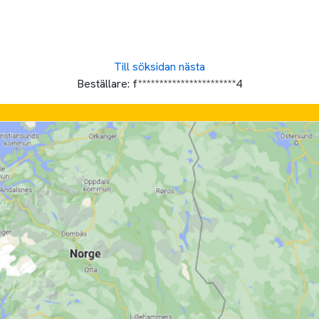
Till söksidan
nästa
Beställare:
f***********************4