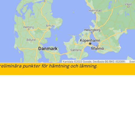
eliminära punkter för hämtning och lämning.