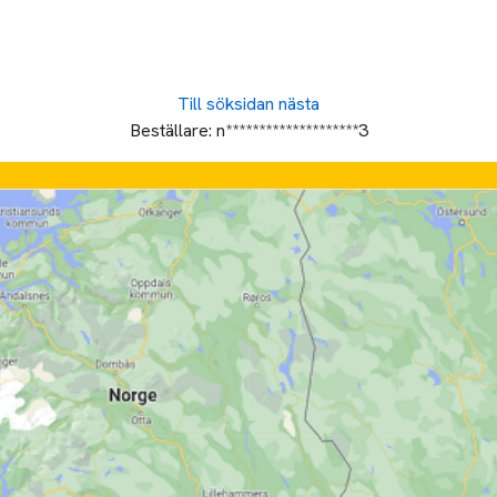
Till söksidan
nästa
Beställare:
n********************3