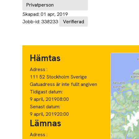
Privatperson
Skapad:
01 apr, 2019
Jobb-id:
338233
Verifierad
Hämtas
Adress :
111 52 Stockholm Sverige
Gatuadress är inte fullt angiven
Tidigast datum:
9 april, 2019
08:00
Senast datum:
9 april, 2019
20:00
Lämnas
Adress :