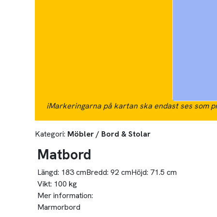
i
Markeringarna på kartan ska endast ses som pr
Kategori:
Möbler / Bord & Stolar
Matbord
Längd:
183 cm
Bredd:
92 cm
Höjd:
71.5 cm
Vikt:
100 kg
Mer information:
Marmorbord