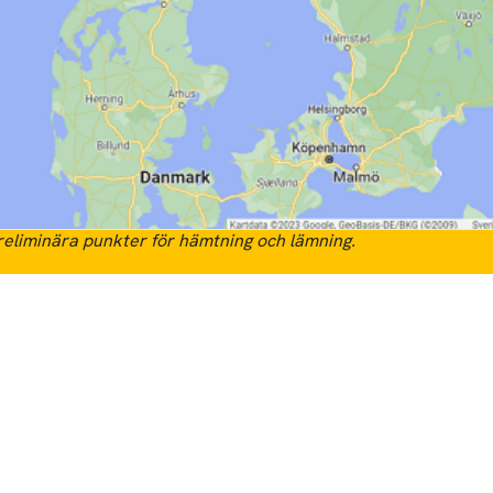
eliminära punkter för hämtning och lämning.