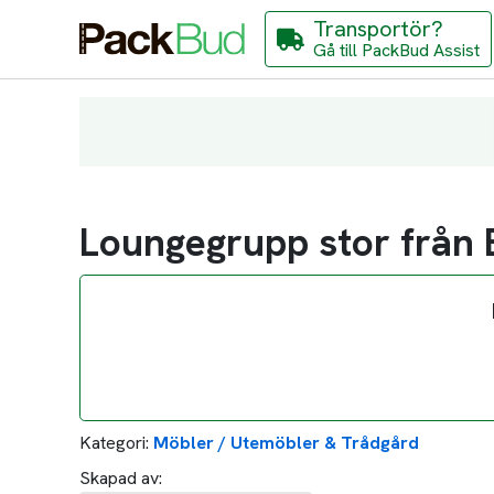
Transportör?
Gå till PackBud Assist
Loungegrupp stor från B
Kategori:
Möbler / Utemöbler & Trådgård
Skapad av: