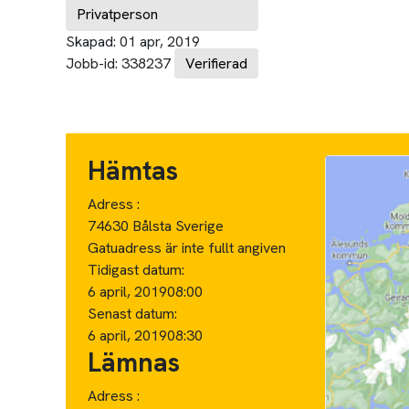
Privatperson
Skapad:
01 apr, 2019
Jobb-id:
338237
Verifierad
Hämtas
Adress :
74630 Bålsta Sverige
Gatuadress är inte fullt angiven
Tidigast datum:
6 april, 2019
08:00
Senast datum:
6 april, 2019
08:30
Lämnas
Adress :