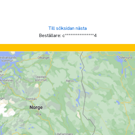
Till söksidan
nästa
Beställare:
c****************4