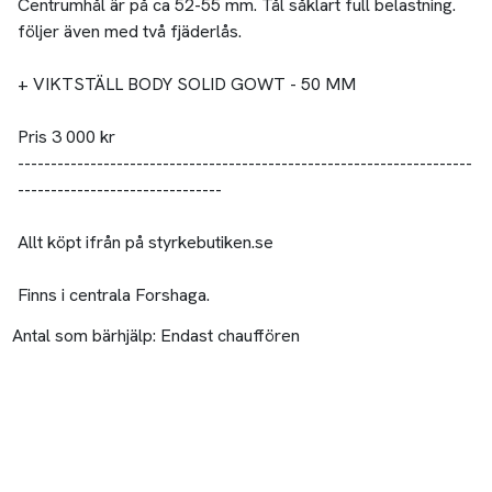
Centrumhål är på ca 52-55 mm. Tål såklart full belastning.
följer även med två fjäderlås.
+ VIKTSTÄLL BODY SOLID GOWT - 50 MM
Pris 3 000 kr
---------------------------------------------------------------------
-------------------------------
Allt köpt ifrån på styrkebutiken.se
Finns i centrala Forshaga.
Antal som bärhjälp:
Endast chauffören