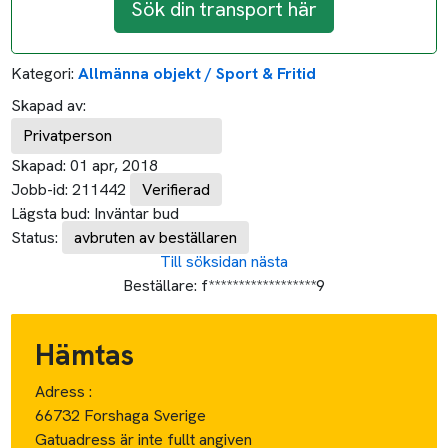
Sök din transport här
Kategori:
Allmänna objekt / Sport & Fritid
Skapad av:
Privatperson
Skapad:
01 apr, 2018
Jobb-id:
211442
Verifierad
Lägsta bud:
Inväntar bud
Status:
avbruten av beställaren
Till söksidan
nästa
Beställare:
f******************9
Hämtas
Adress :
66732 Forshaga Sverige
Gatuadress är inte fullt angiven