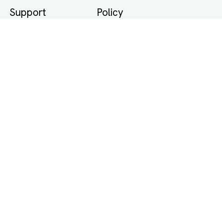
Support
Policy
Packtips
Användarvillkor
Jämför pris på rätt
Sekretess
sätt
Om Assist
FAQ
Hållbara Transporter
RUT-avdrag för
transporter
Företagsfrakt
Partnerintegration
Så funkar det
Boka Transport
Category icons created by Freepik - Flaticon