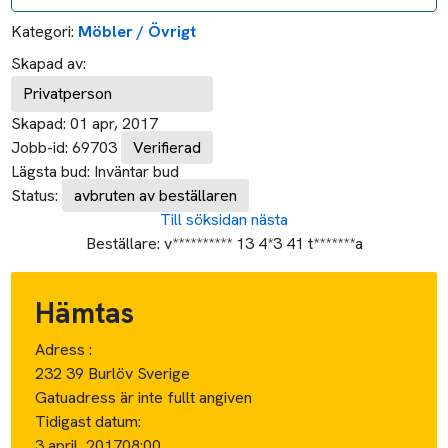
Kategori:
Möbler / Övrigt
Skapad av:
Privatperson
Skapad:
01 apr, 2017
Jobb-id:
69703
Verifierad
Lägsta bud:
Inväntar bud
Status:
avbruten av beställaren
Till söksidan
nästa
Beställare:
v********** 13 4*3 41 t*******a
Hämtas
Adress :
232 39 Burlöv Sverige
Gatuadress är inte fullt angiven
Tidigast datum:
3 april, 2017
08:00