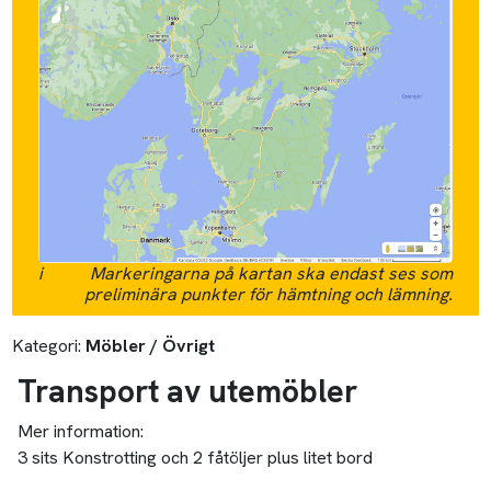
i
Markeringarna på kartan ska endast ses som
preliminära punkter för hämtning och lämning.
Kategori:
Möbler / Övrigt
Transport av utemöbler
Mer information:
3 sits Konstrotting och 2 fåtöljer plus litet bord