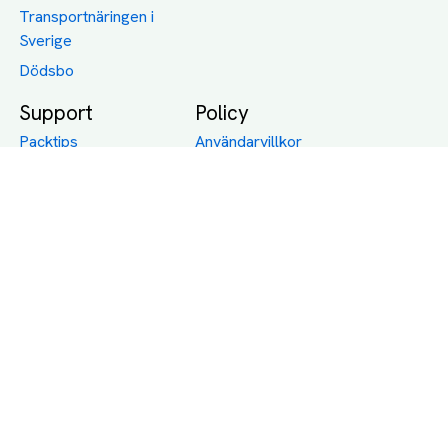
Transportnäringen i
Sverige
Dödsbo
Support
Policy
Packtips
Användarvillkor
Jämför pris på rätt
Sekretess
sätt
Om Assist
FAQ
Hållbara Transporter
RUT-avdrag för
transporter
Företagsfrakt
Partnerintegration
Så funkar det
Boka Transport