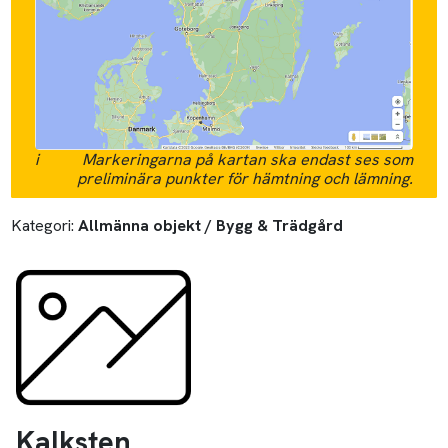
i
Markeringarna på kartan ska endast ses som
preliminära punkter för hämtning och lämning.
Kategori:
Allmänna objekt / Bygg & Trädgård
Kalksten