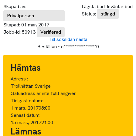
Skapad av:
Lägsta bud:
Inväntar bud
Status:
stängd
Privatperson
Skapad:
01 mar, 2017
Jobb-id:
50913
Verifierad
Till söksidan
nästa
Beställare:
c******************0
Hämtas
Adress :
Trollhättan Sverige
Gatuadress är inte fullt angiven
Tidigast datum:
1 mars, 2017
08:00
Senast datum:
15 mars, 2017
21:00
Lämnas