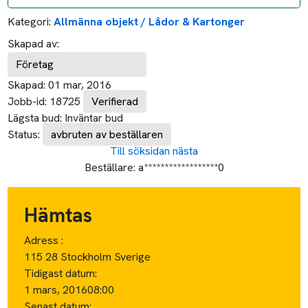
Kategori:
Allmänna objekt / Lådor & Kartonger
Skapad av:
Företag
Skapad:
01 mar, 2016
Jobb-id:
18725
Verifierad
Lägsta bud:
Inväntar bud
Status:
avbruten av beställaren
Till söksidan
nästa
Beställare:
a******************0
Hämtas
Adress :
115 28 Stockholm Sverige
Tidigast datum:
1 mars, 2016
08:00
Senast datum: