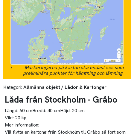
i
Markeringarna på kartan ska endast ses som
preliminära punkter för hämtning och lämning.
Kategori:
Allmänna objekt / Lådor & Kartonger
Låda från Stockholm - Gråbo
Längd:
60 cm
Bredd:
40 cm
Höjd:
20 cm
Vikt:
20 kg
Mer information:
Vill flytta en kartong från Stockholm till Gråbo så fort som