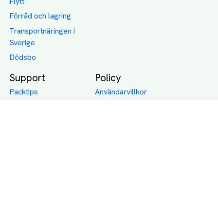
Flytt
Förråd och lagring
Transportnäringen i
Sverige
Dödsbo
Support
Policy
Packtips
Användarvillkor
Jämför pris på rätt
Sekretess
sätt
Om Assist
FAQ
Hållbara Transporter
RUT-avdrag för
transporter
Företagsfrakt
Partnerintegration
Så funkar det