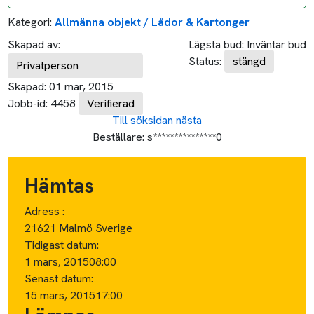
Kategori:
Allmänna objekt / Lådor & Kartonger
Skapad av:
Lägsta bud:
Inväntar bud
Status:
stängd
Privatperson
Skapad:
01 mar, 2015
Jobb-id:
4458
Verifierad
Till söksidan
nästa
Beställare:
s***************0
Hämtas
Adress :
21621 Malmö Sverige
Tidigast datum:
1 mars, 2015
08:00
Senast datum:
15 mars, 2015
17:00