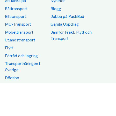
Att tänka på
Nyheter
Båttransport
Blogg
Biltransport
Jobba på PackBud
MC-Transport
Gamla Uppdrag
Möbeltransport
Jämför Frakt, Flytt och
Transport
Utlandstransport
Flytt
Förråd och lagring
Transportnäringen i
Sverige
Dödsbo
Support
Policy
Packtips
Användarvillkor
Jämför pris på rätt
Sekretess
sätt
Om Assist