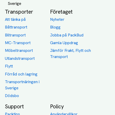
Transporter
Företaget
Att tänka på
Nyheter
Båttransport
Blogg
Biltransport
Jobba på PackBud
MC-Transport
Gamla Uppdrag
Möbeltransport
Jämför Frakt, Flytt och
Transport
Utlandstransport
Flytt
Förråd och lagring
Transportnäringen i
Sverige
Dödsbo
Support
Policy
Packtips
Användarvillkor