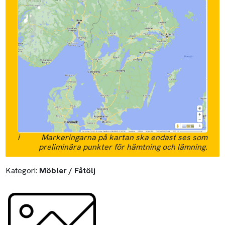
i
Markeringarna på kartan ska endast ses som
preliminära punkter för hämtning och lämning.
Kategori:
Möbler / Fåtölj