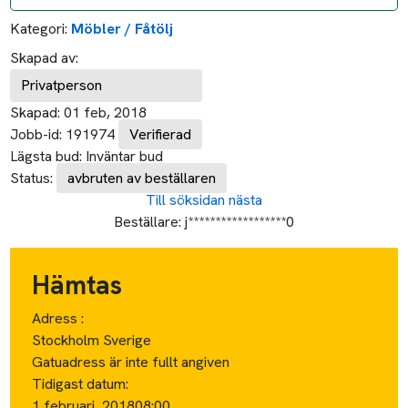
Kategori:
Möbler / Fåtölj
Skapad av:
Privatperson
Skapad:
01 feb, 2018
Jobb-id:
191974
Verifierad
Lägsta bud:
Inväntar bud
Status:
avbruten av beställaren
Till söksidan
nästa
Beställare:
j******************0
Hämtas
Adress :
Stockholm Sverige
Gatuadress är inte fullt angiven
Tidigast datum:
1 februari, 2018
08:00