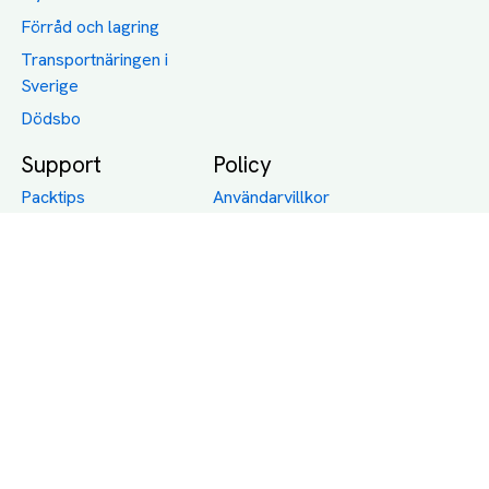
Förråd och lagring
Transportnäringen i
Sverige
Dödsbo
Support
Policy
Packtips
Användarvillkor
Jämför pris på rätt
Sekretess
sätt
Om Assist
FAQ
Hållbara Transporter
RUT-avdrag för
transporter
Företagsfrakt
Partnerintegration
Så funkar det
Boka Transport