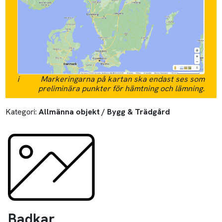
i
Markeringarna på kartan ska endast ses som
preliminära punkter för hämtning och lämning.
Kategori:
Allmänna objekt / Bygg & Trädgård
Badkar