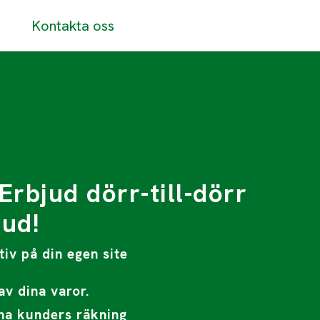
Kontakta oss
Erbjud dörr-till-dörr
bud!
iv på din egen site
av dina varor.
ina kunders räkning