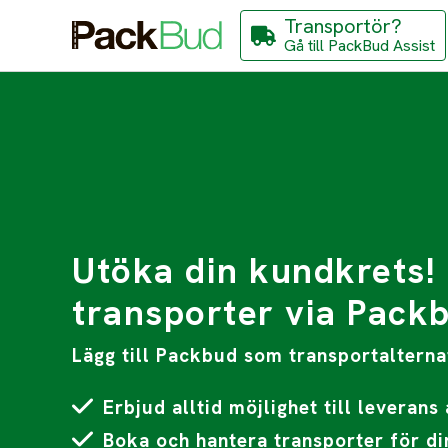
Transportör?
Gå till PackBud Assist
Utöka din kundkrets! 
transporter via Pack
Lägg till Packbud som transportalternat
Erbjud alltid möjlighet till leverans 
Boka och hantera transporter för d