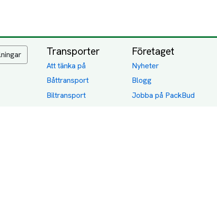
Transporter
Företaget
lningar
Att tänka på
Nyheter
Båttransport
Blogg
Biltransport
Jobba på PackBud
MC-Transport
Gamla Uppdrag
Möbeltransport
Jämför Frakt, Flytt och
Transport
Utlandstransport
Flytt
Förråd och lagring
Transportnäringen i
Sverige
Dödsbo