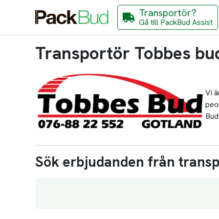
Transportör?
Gå till PackBud Assist
Transportör Tobbes bu
Vi ä
peop
Bud
Sök erbjudanden från trans