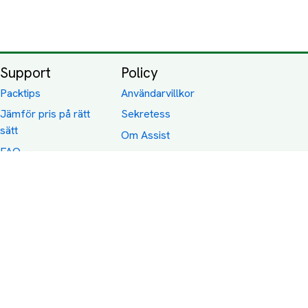
Support
Policy
Packtips
Användarvillkor
Jämför pris på rätt
Sekretess
sätt
Om Assist
FAQ
Hållbara Transporter
RUT-avdrag för
transporter
Företagsfrakt
Partnerintegration
Så funkar det
Boka Transport