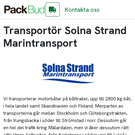
Kontakta oss
Transportör Solna Strand
Marintransport
Vi transporterar motorbåtar på båttrailer, upp till 2800 kg båt,
i hela landet samt Skandinavien och Finland. Merparten av
transporterna går mellan Stockholm och Göteborgstrakten,
från Kungsbacka i söder till Strömstad i norr. Dessutom går
en hel del trafik kring Mälardalen, men vi åker dessutom rätt
ofta längs östkusten, från Karlskrona i söder upp till Luleå i